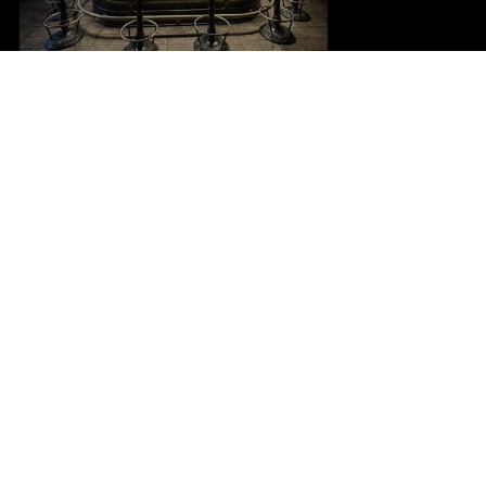
Sveriges bästa kök
möter engelsk
pubmiljö
Lottas Krog & Pub kombinerar ett av norra Sveriges
bästa kök med en lyxig och avslappnad engelsk
pubmiljö.
Vare sig du besöker Umeå för jobb eller nöje, kom in
till Lottas för ett bra mål mat och vänlig personal.