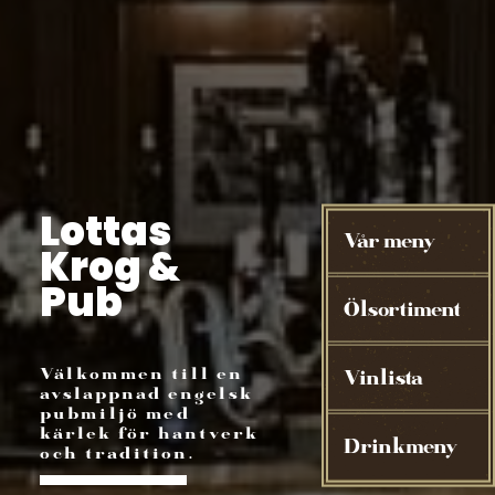
Lottas
Vår meny
Krog &
Pub
Ölsortiment
Välkommen till en
Vinlista
avslappnad engelsk
pubmiljö med
kärlek för hantverk
Drinkmeny
och tradition.