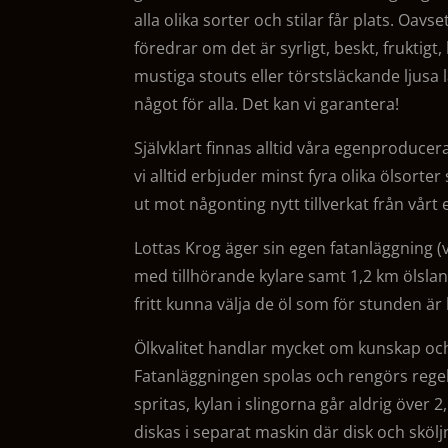
alla olika sorter och stilar får plats. Oavset
föredrar om det är syrligt, beskt, fruktig
mustiga stouts eller törstsläckande ljusa l
något för alla. Det kan vi garantera!
Självklart finnas alltid våra egenproducera
vi alltid erbjuder minst fyra olika ölsort
ut mot någonting nytt tillverkat från vårt 
Lottas Krog äger sin egen fatanläggning (vi
med tillhörande kylare samt 1,2 km ölslan
fritt kunna välja de öl som för stunden är 
Ölkvalitet handlar mycket om kunskap oc
Fatanläggningen spolas och rengörs rege
spritas, kylan i slingorna går aldrig över 2,
diskas i separat maskin där disk och skölj