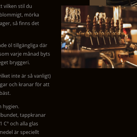
t vilken stil du
t, blommigt, mörka
ager, så finns det
de öl tillgängliga där
er som varje månad byts
eget bryggeri.
lket inte är så vanligt)
gar och kranar för att
bäst.
h hygien.
lbundet, tappkranar
1 C° och alla glas
medel är speciellt