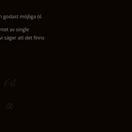
n godast möjliga öl.
ntet av single
vi säger att det finns
 is
n a